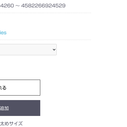
4260 ～ 4582266924529
ies
れる
追加
太めサイズ