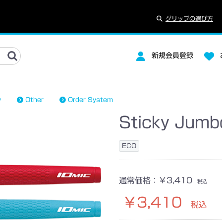
グリップの選び方
新規会員登録
y
Other
Order System
Sticky Jumb
MAKE YELLOW
Marty Golf コラボ
ECO
通常価格：
￥3,410
税込
￥3,410
税込