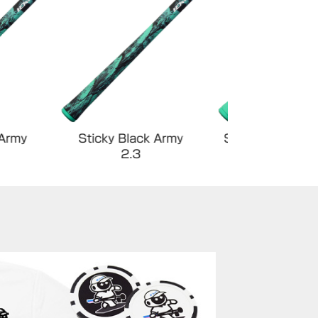
Sticky Black Army
Sticky Evolution Light
I
2.3
1.5