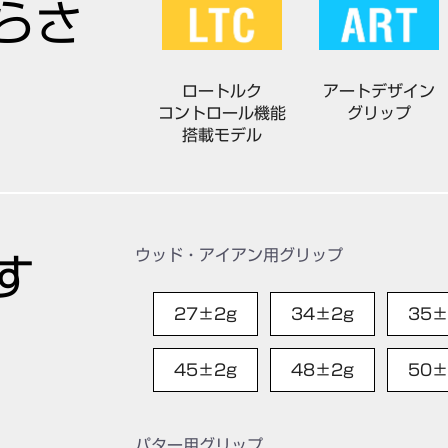
らさ
ロートルク
アートデザイン
コントロール機能
グリップ
搭載モデル
ウッド・アイアン用グリップ
す
27±2g
34±2g
35±
45±2g
48±2g
50±
パター用グリップ