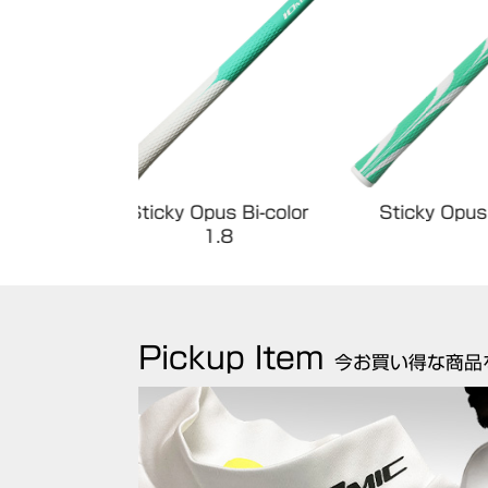
Sticky Opus Bi-color
Sticky Opus3 1.8
1.8
Pickup Item
今お買い得な商品