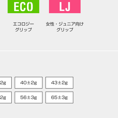
エコロジー
女性・ジュニア向け
グリップ
グリップ
2g
40±2g
43±2g
2g
56±3g
65±3g