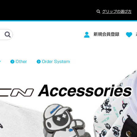
グリップの選び方
新規会員登録
y
Other
Order System
MAKE YELLOW
Marty Golf コラボ