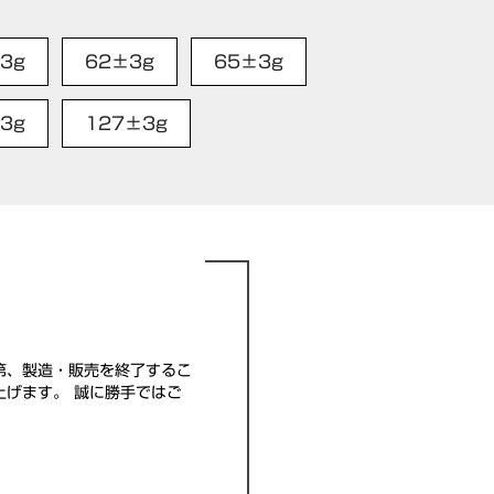
3g
62±3g
65±3g
3g
127±3g
第、製造・販売を終了するこ
げます。 誠に勝手ではご